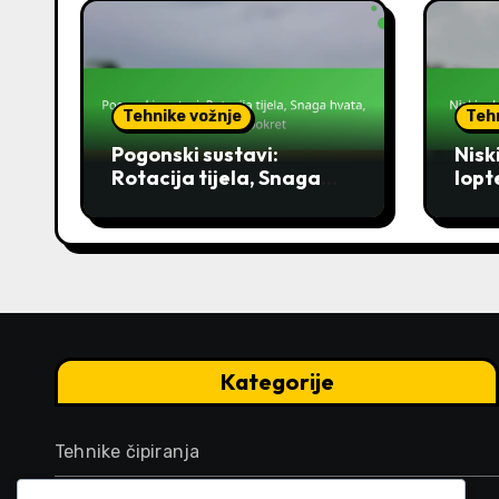
Tehnike vožnje
Teh
Pogonski sustavi:
Nisk
Rotacija tijela, Snaga
lopt
hvata, Prolaz kroz pokret
Kont
Kategorije
Tehnike čipiranja