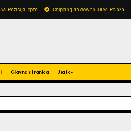
Pozicija lopte
Chipping do downhill lies: Položaj tij
i
Glavna stranica
Jezik