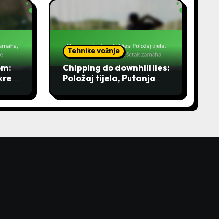
Tehnike vožnje
om:
Chipping do downhill lies:
kret
Položaj tijela, Putanja
te
zamaha, Završetak
zamaha