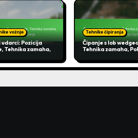
nike vožnje
Tehnike čipiranja
i udarci: Pozicija
Čipanje s lob wedge
e, Tehnika zamaha,
Tehnika zamaha, Po
rola putanje
zapešća, Pozicija lop