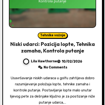
Tehnike vožnje
Niski udarci: Pozicija lopte, Tehnika
zamaha, Kontrola putanje
Lila Hawthorne
10/02/2026
No Comments
Usavršavanje niskih udaraca u golfu zahtijeva dobro
razumijevanje položaja lopte, tehnike zamaha i
kontrole putanje. Postavljanje lopte malo unutar
lijevog pete za dešnjake ključno je za postizanje niže
putanje udarca,…