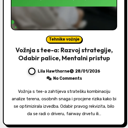
Tehnike vožnje
Vožnja s tee-a: Razvoj strategije,
Odabir palice, Mentalni pristup
Lila Hawthorne
28/01/2026
No Comments
Vožnja s tee-a zahtijeva stratešku kombinaciju
analize terena, osobnih snaga i procjene rizika kako bi
se optimizirala izvedba. Odabir pravog rekvizita, bilo
da se radi o driveru, fairway drvetu ili…