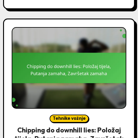
Tehnike vožnje
Chipping do downhill lies: Položaj