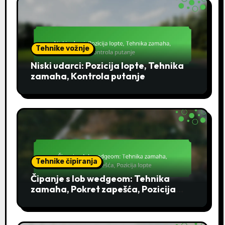
Tehnike vožnje
Niski udarci: Pozicija lopte, Tehnika
zamaha, Kontrola putanje
Tehnike čipiranja
Čipanje s lob wedgeom: Tehnika
zamaha, Pokret zapešća, Pozicija
lopte