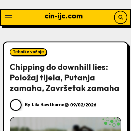
Skip
to
cin-ijc.com
content
Tehnike vožnje
Chipping do downhill lies:
Položaj tijela, Putanja
zamaha, Završetak zamaha
By
Lila Hawthorne
09/02/2026