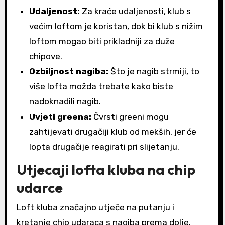
Udaljenost:
Za kraće udaljenosti, klub s
većim loftom je koristan, dok bi klub s nižim
loftom mogao biti prikladniji za duže
chipove.
Ozbiljnost nagiba:
Što je nagib strmiji, to
više lofta možda trebate kako biste
nadoknadili nagib.
Uvjeti greena:
Čvrsti greeni mogu
zahtijevati drugačiji klub od mekših, jer će
lopta drugačije reagirati pri slijetanju.
Utjecaji lofta kluba na chip
udarce
Loft kluba značajno utječe na putanju i
kretanje chip udaraca s nagiba prema dolje.