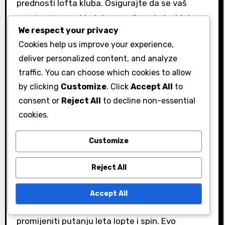
prednosti lofta kluba. Osigurajte da se vaš
položaj tijela
usklađuje s nagibom kako biste
We respect your privacy
održali ravnotežu i kontrolu tijekom zamaha.
Cookies help us improve your experience,
Važnost hvatanja i kuta
deliver personalized content, and analyze
glave palice
traffic. You can choose which cookies to allow
by clicking
Customize
. Click
Accept All
to
Hvatanje i kut glave palice ključni su elementi
consent or
Reject All
to decline non-essential
prilikom chipanja s nagiba prema dolje. Pravilno
cookies.
hvatanje osigurava da zadržite kontrolu nad
palicom tijekom zamaha, što je bitno za
Customize
točnost. Opušteno hvatanje može vam pomoći
Reject All
bolje osjetiti palicu, omogućujući glatkiji
udarac.
Accept All
Kut glave palice pri udarcu može dramatično
promijeniti putanju leta lopte i spin. Evo