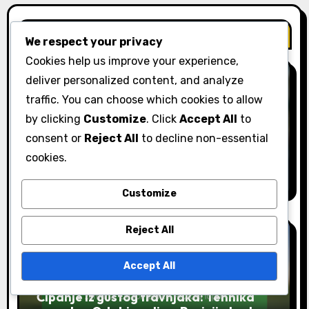
Related Post
We respect your privacy
Cookies help us improve your experience,
deliver personalized content, and analyze
traffic. You can choose which cookies to allow
Tehnike čipiranja
by clicking
Customize
. Click
Accept All
to
Čipanje s lob wedgeom: Tehnika
consent or
Reject All
to decline non-essential
zamaha, Pokret zapešća, Pozicija lopte
cookies.
Lila Hawthorne
09/02/2026
Customize
Reject All
Accept All
Tehnike čipiranja
Čipanje iz gustog travnjaka: Tehnika