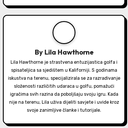
a
v
i
g
a
By
Lila Hawthorne
t
Lila Hawthorne je strastvena entuzijastica golfa i
spisateljica sa sjedištem u Kaliforniji. S godinama
i
iskustva na terenu, specijalizirala se za razrađivanje
o
složenosti različitih udaraca u golfu, pomažući
igračima svih razina da poboljšaju svoju igru. Kada
n
nije na terenu, Lila uživa dijeliti savjete i uvide kroz
svoje zanimljive članke i tutorijale.