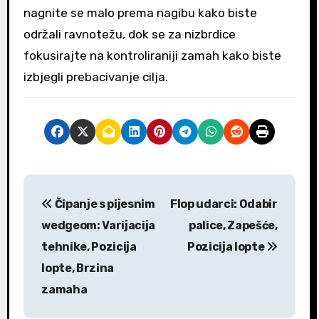
nagnite se malo prema nagibu kako biste
održali ravnotežu, dok se za nizbrdice
fokusirajte na kontroliraniji zamah kako biste
izbjegli prebacivanje cilja.
P
Čipanje s pijesnim
Flop udarci: Odabir
o
wedgeom: Varijacija
palice, Zapešće,
s
tehnike, Pozicija
Pozicija lopte
lopte, Brzina
t
zamaha
n