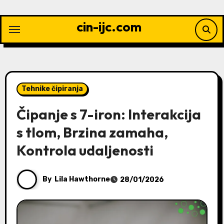
Skip
to
cin-ijc.com
content
Tehnike čipiranja
Čipanje s 7-iron: Interakcija
s tlom, Brzina zamaha,
Kontrola udaljenosti
By
Lila Hawthorne
28/01/2026