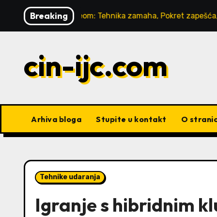
Skip
Breaking
 s lob wedgeom: Tehnika zamaha, Pokret zapešća, Pozicija l
to
content
cin-ijc.com
Arhiva bloga
Stupite u kontakt
O stranic
Tehnike udaranja
Igranje s hibridnim k