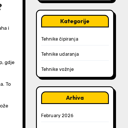
?
Kategorije
ha i
Tehnike čipiranja
Tehnike udaranja
p, gdje
Tehnike vožnje
a. To
Arhiva
može
February 2026