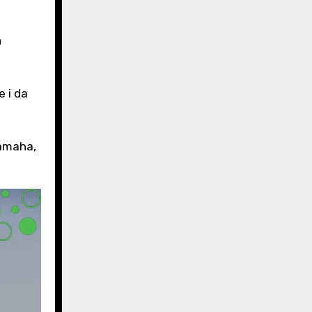
h
 i da
zamaha,