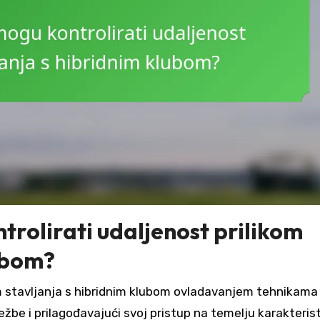
trolirati udaljenost prilikom
lubom?
kom stavljanja s hibridnim klubom ovladavanjem tehnikama
ježbe i prilagođavajući svoj pristup na temelju karakteris