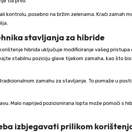
je tla prvo.
žali kontrolu, posebno na bržim zelenama. Kraći zamah m
lja.
hnika stavljanja za hibride
korištenje hibrida uključuje modificiranje vašeg pristupa
ajte stabilnu poziciju glave tijekom zamaha, kao što bis
no tradicionalnom zamahu za stavljanje. To pomaže u post
avu. Malo naprijed pozicionirana lopta može pomoći s hib
ba izbjegavati prilikom korištenj