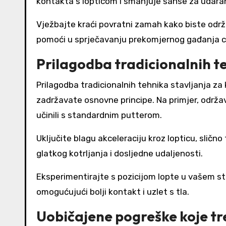
kontakta s lopticom i smanjuje šanse za udaran
Vježbajte kraći povratni zamah kako biste odr
pomoći u sprječavanju prekomjernog gađanja ci
Prilagodba tradicionalnih te
Prilagodba tradicionalnih tehnika stavljanja za 
zadržavate osnovne principe. Na primjer, održav
učinili s standardnim putterom.
Uključite blagu akceleraciju kroz lopticu, slič
glatkog kotrljanja i dosljedne udaljenosti.
Eksperimentirajte s pozicijom lopte u vašem st
omogućujući bolji kontakt i uzlet s tla.
Uobičajene pogreške koje tre