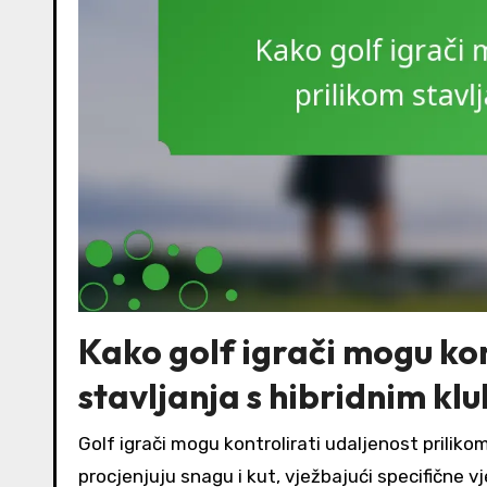
Kako golf igrači mogu kon
stavljanja s hibridnim k
Golf igrači mogu kontrolirati udaljenost prili
procjenjuju snagu i kut, vježbajući specifične v