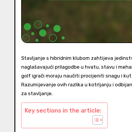
Stavljanje s hibridnim klubom zahtijeva jedinstv
naglašavajući prilagodbe u hvatu, stavu i meha
golf igrači moraju naučiti procijeniti snagu i ku
Razumijevanje ovih razlika u kotrljanju i odbij
za stavljanje.
Key sections in the article: