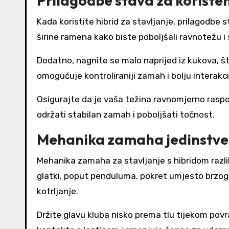
Prilagodbe stava za korište
Kada koristite hibrid za stavljanje, prilagodbe
širine ramena kako biste poboljšali ravnotežu i
Dodatno, nagnite se malo naprijed iz kukova, š
omogućuje kontroliraniji zamah i bolju interakc
Osigurajte da je vaša težina ravnomjerno ras
održati stabilan zamah i poboljšati točnost.
Mehanika zamaha jedinstven
Mehanika zamaha za stavljanje s hibridom razlik
glatki, poput penduluma, pokret umjesto brzog u
kotrljanje.
Držite glavu kluba nisko prema tlu tijekom po