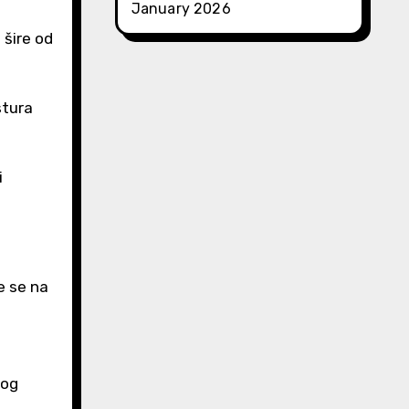
January 2026
 šire od
stura
i
e se na
tog