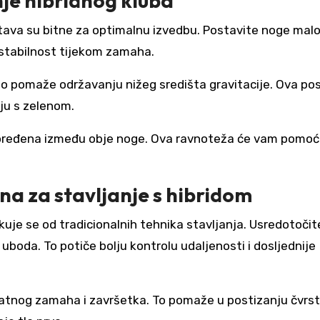
nje hibridnog kluba
 stava su bitne za optimalnu izvedbu. Postavite noge malo
 stabilnost tijekom zamaha.
to pomaže održavanju nižeg središta gravitacije. Ova po
iju s zelenom.
poređena između obje noge. Ova ravnoteža će vam pomoć
a za stavljanje s hibridom
uje se od tradicionalnih tehnika stavljanja. Usredotočit
boda. To potiče bolju kontrolu udaljenosti i dosljednije
vratnog zamaha i završetka. To pomaže u postizanju čvrs