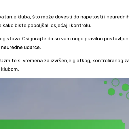
vatanje kluba, što može dovesti do napetosti i neuredni
ako biste poboljšali osjećaj i kontrolu.
g stava. Osigurajte da su vam noge pravilno postavljene
i neuredne udarce.
 Uzmite si vremena za izvršenje glatkog, kontroliranog 
 klubom.