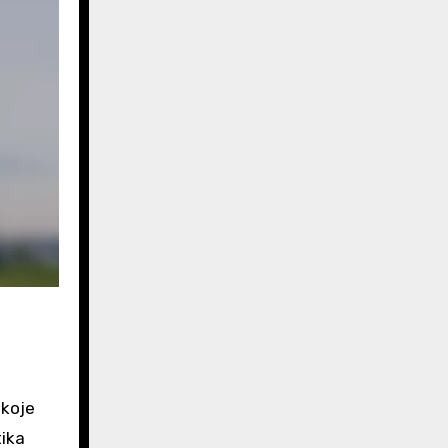
 koje
tika