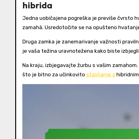
hibrida
Jedna uobičajena pogreška je previše čvrsto h
zamahâ. Usredotočite se na opušteno hvatanje k
Druga zamka je zanemarivanje važnosti pravilno
je vaša težina uravnotežena kako biste izbjegl
Na kraju, izbjegavajte žurbu s vašim zamahom.
što je bitno za učinkovito
stavljanje s
hibridnim