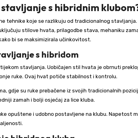
a stavljanje s hibridnim klubom
ne tehnike koje se razlikuju od tradicionalnog stavljanja.
uključuju stilove hvata, prilagodbe stava, mehaniku zama
ako bi se maksimizirala učinkovitost.
tavljanje s hibridom
tijekom stavljanja. Uobičajen stil hvata je obrnuti preklo
onje ruke. Ovaj hvat potiče stabilnost i kontrolu.
ma, gdje su ruke prebačene iz svojih tradicionalnih pozicij
iji zamah i bolji osjećaj za lice kluba.
 ruke opuštene i udobno postavljene na klubu. Napetost 
aljenosti.