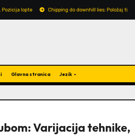
opte
Chipping do downhill lies: Položaj tijela, Putan
i
Glavna stranica
Jezik
lubom: Varijacija tehnike,