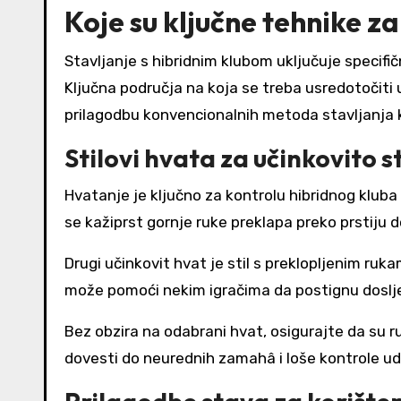
Koje su ključne tehnike z
Stavljanje s hibridnim klubom uključuje specifič
Ključna područja na koja se treba usredotočiti 
prilagodbu konvencionalnih metoda stavljanja k
Stilovi hvata za učinkovito s
Hvatanje je ključno za kontrolu hibridnog kluba 
se kažiprst gornje ruke preklapa preko prstiju d
Drugi učinkovit hvat je stil s preklopljenim ruka
može pomoći nekim igračima da postignu dosljedn
Bez obzira na odabrani hvat, osigurajte da su
dovesti do neurednih zamahâ i loše kontrole ud