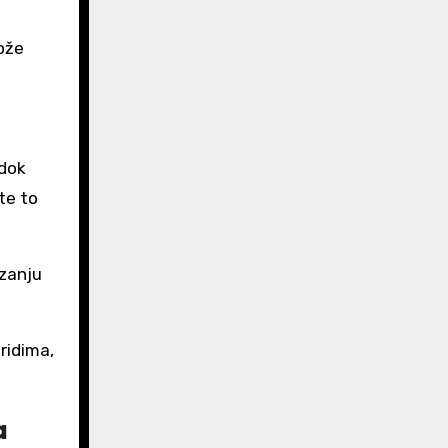
ože
 dok
te to
izanju
ridima,
a